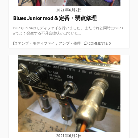
2021年6月2日
Blues Junior mod＆定番・弱点修理
Blues juniorのモディファイを行いました。 またそれと同時にBlues
jrでよく発生する不具合症状が出ていた...
カ
アンプ・モディファイ
/
アンプ・修理
COMMENTS: 0
テ
ゴ
リ
ー
2021年6月2日