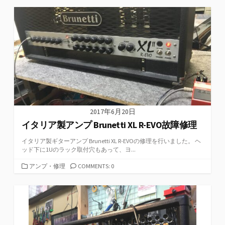
ゴ
リ
ー
2017年6月20日
イタリア製アンプ Brunetti XL R-EVO故障修理
イタリア製ギターアンプ Brunetti XL R-EVOの修理を行いました。 ヘ
ッド下に1Uのラック取付穴もあって、ヨ...
カ
アンプ・修理
COMMENTS: 0
テ
ゴ
リ
ー