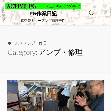
コ
ン
PG 作業日記
テ
検
メ
索
ニ
真空管ギターアンプ修理専門
ン
切
ュ
ツ
り
ー
へ
替
え
ス
ホーム
> アンプ・修理
キ
Category:
アンプ・修理
ッ
プ