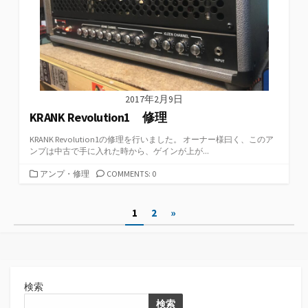
2017年2月9日
KRANK Revolution1 修理
KRANK Revolution1の修理を行いました。 オーナー様曰く、このア
ンプは中古で手に入れた時から、ゲインが上が...
カ
アンプ・修理
COMMENTS: 0
テ
ゴ
投
1
2
»
リ
ー
稿
の
ペ
検索
ー
検索