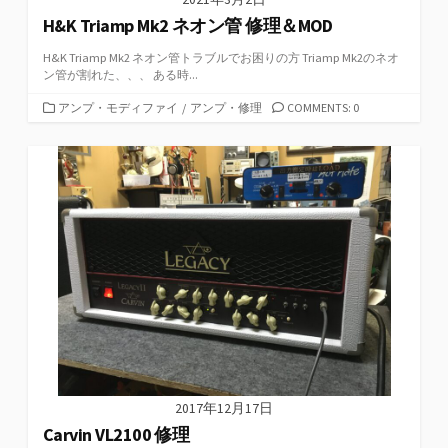
H&K Triamp Mk2 ネオン管 修理＆MOD
H&K Triamp Mk2 ネオン管トラブルでお困りの方 Triamp Mk2のネオ
ン管が割れた、、、 ある時...
カ
アンプ・モディファイ
/
アンプ・修理
COMMENTS: 0
テ
ゴ
リ
ー
2017年12月17日
Carvin VL2100 修理