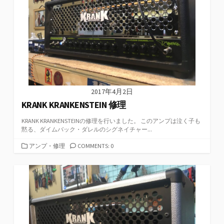
2017年4月2日
KRANK KRANKENSTEIN 修理
KRANK KRANKENSTEINの修理を行いました。 このアンプは泣く子も
黙る、ダイムバック・ダレルのシグネイチャー...
カ
アンプ・修理
COMMENTS: 0
テ
ゴ
リ
ー