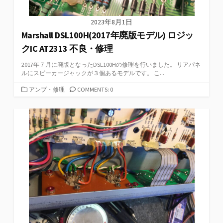
2023年8月1日
Marshall DSL100H(2017年廃版モデル) ロジッ
クIC AT2313 不良・修理
2017年７月に廃版となったDSL100Hの修理を行いました。 リアパネ
ルにスピーカージャックが３個あるモデルです。 こ...
カ
アンプ・修理
COMMENTS: 0
テ
ゴ
リ
ー