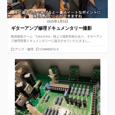
2025年1月5日
ギターアンプ修理ドキュメンタリー撮影
動画撮影チーム「Tube Schiz」様より撮影依頼があり、ギターアン
プ修理密着ドキュメンタリーに協力させていただきまし...
カ
アンプ・修理
COMMENTS: 0
テ
ゴ
リ
ー