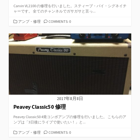
Carvin VL2100 の修理を行いました。スティーブ・バイ・シグネイチ
ャーです。 全てのチャンネルでガサガサと言っ...
カ
アンプ・修理
COMMENTS: 0
テ
ゴ
リ
ー
2017年8月8日
Peavey Classic50 修理
Peavey Classic50 4発コンボアンプの修理を行いました。 こちらのア
ンプは「3日後にライブで使いたい！」と...
カ
アンプ・修理
COMMENTS: 0
テ