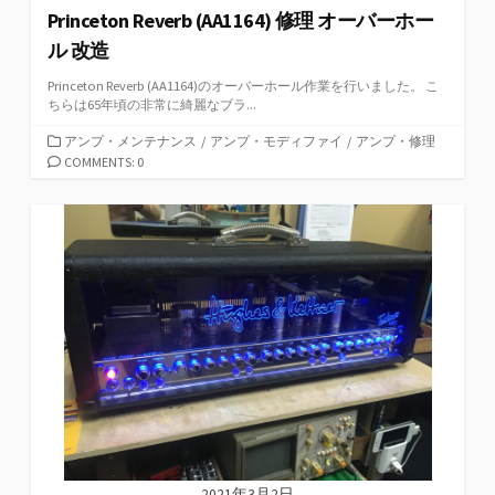
Princeton Reverb (AA1164) 修理 オーバーホー
ル 改造
Princeton Reverb (AA1164)のオーバーホール作業を行いました。 こ
ちらは65年頃の非常に綺麗なブラ...
カ
アンプ・メンテナンス
/
アンプ・モディファイ
/
アンプ・修理
テ
COMMENTS: 0
ゴ
リ
ー
2021年3月2日