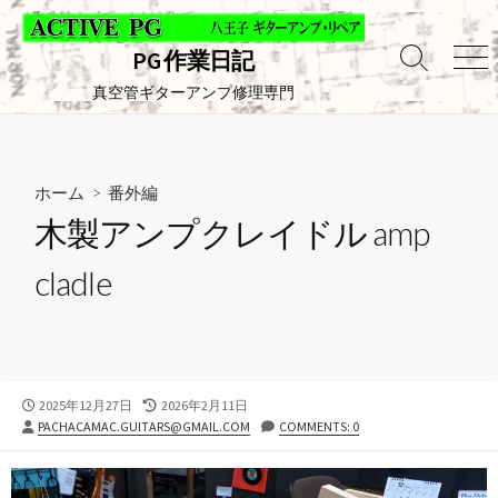
コ
ン
PG 作業日記
テ
検
メ
索
ニ
真空管ギターアンプ修理専門
ン
切
ュ
ツ
り
ー
へ
替
え
ス
ホーム
>
番外編
キ
木製アンプクレイドル amp
ッ
プ
cladle
公
最
2025年12月27日
2026年2月11日
投
開
終
PACHACAMAC.GUITARS@GMAIL.COM
COMMENTS: 0
稿
日
更
者
新
日