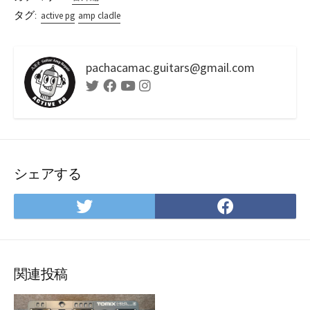
タグ:
active pg
amp cladle
pachacamac.guitars@gmail.com
Twitter
Facebook
Youtube
Instagram
シェアする
Twitter
Facebo
で
で
シ
シ
ェ
ェ
ア
ア
関連投稿