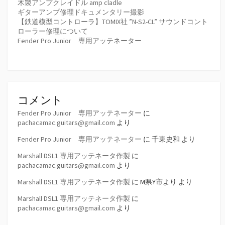
木製アンプクレイドル amp cladle
ギターアンプ修理ドキュメンタリー撮影
【鉄道模型コントローラ】TOMIX社 ”N-S2-CL” サウンドコント
ローラー修理について
Fender Pro Junior 専用アッテネーター
コメント
Fender Pro Junior 専用アッテネーター
に
pachacamac.guitars@gmail.com
より
Fender Pro Junior 専用アッテネーター
に
千東史和
より
Marshall DSL1 専用アッテネータ作製
に
pachacamac.guitars@gmail.com
より
Marshall DSL1 専用アッテネータ作製
に
M県Y市より
より
Marshall DSL1 専用アッテネータ作製
に
pachacamac.guitars@gmail.com
より