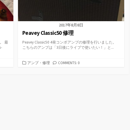
2017年8月8日
Peavey Classic50 修理
。 最
Peavey Classic50 4発コンボアンプの修理を行いました。
-
こちらのアンプは「3日後にライブで使いたい！」と...
カ
アンプ・修理
COMMENTS: 0
テ
ゴ
リ
ー