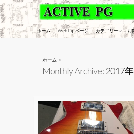
コ
ン
テ
ン
アンプ・モディフ
ホーム
WebTop ページ
カテゴリー
お
ツ
アンプ・修理
へ
ス
エフェクター
キ
ホーム
>
アンプ・メンテナ
ッ
Monthly Archive:
2017
ギター・メンテナ
プ
ギター・モディフ
ギター修理
アッテネータ