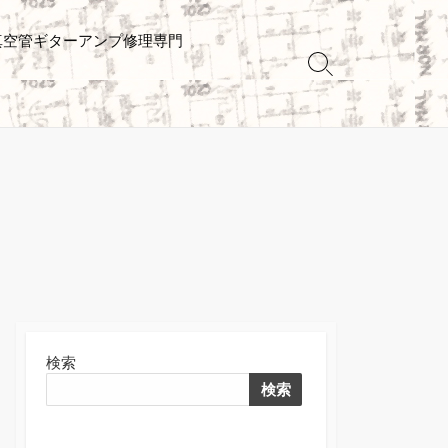
真空管ギターアンプ修理専門
検
索
切
り
替
え
検索
検索