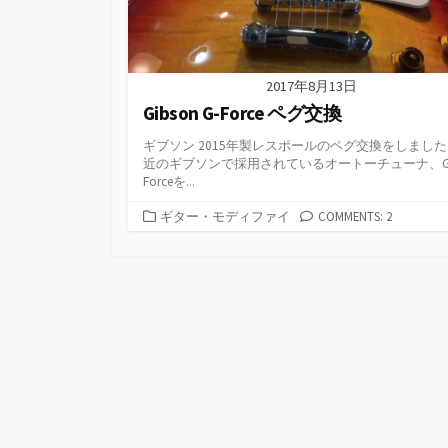
2017年8月13日
Gibson G-Force ペグ交換
ギブソン 2015年製レスポールのペグ交換をしました
近のギブソンで採用されているオートーチューナ、G
Forceを...
カ
ギター・モディファイ
COMMENTS: 2
テ
ゴ
リ
ー