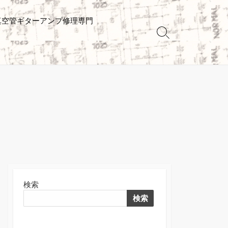
真空管ギターアンプ修理専門
検
索
切
り
替
え
検索
検索