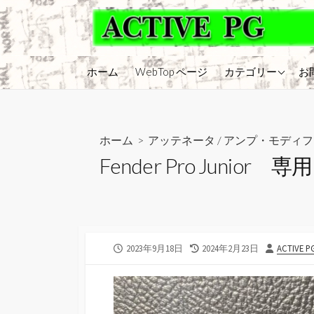
コ
ン
テ
ン
アンプ・モディフ
ホーム
WebTop ページ
カテゴリー
お
ツ
アンプ・修理
へ
ス
エフェクター
キ
ホーム
>
アッテネータ
/
アンプ・モディフ
アンプ・メンテナ
ッ
Fender Pro Junio
ギター・メンテナ
プ
ギター・モディフ
ギター修理
アッテネータ
公
最
投
2023年9月18日
2024年2月23日
ACTIVE P
開
終
稿
日
更
者
新
日