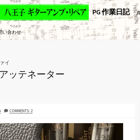
PG 作業日記
ァイ
問い合わせ
ァイ
ンス
r 専用アッテネーター
ンス
ァイ
G
COMMENTS: 2