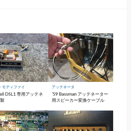
で
シ
ェ
ア
・モディファイ
アッテネータ
hall DSL1 専用アッテネ
’59 Bassman アッテネーター
作製
用スピーカー変換ケーブル