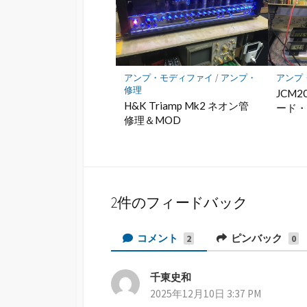
アンプ・モディファイ
/
アンプ・
アンプ
修理
JCM2
H&K Triamp Mk2 ネオン管
ード
修理＆MOD
2件のフィードバック
コメント
ピンバック
2
0
千東史和
よ
2025年12月10日 3:37 PM
り