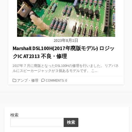
2023年8月1日
Marshall DSL100H(2017年廃版モデル) ロジッ
クIC AT2313 不良・修理
2017年７月に廃版となったDSL100Hの修理を行いました。 リアパネ
ルにスピーカージャックが３個あるモデルです。 こ...
カ
アンプ・修理
COMMENTS: 0
テ
ゴ
リ
ー
検索
検索