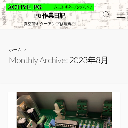
コ
ン
PG 作業日記
テ
検
メ
索
ニ
真空管ギターアンプ修理専門
ン
切
ュ
ツ
り
ー
へ
替
え
ス
ホーム
>
キ
Monthly Archive:
2023年8月
ッ
プ