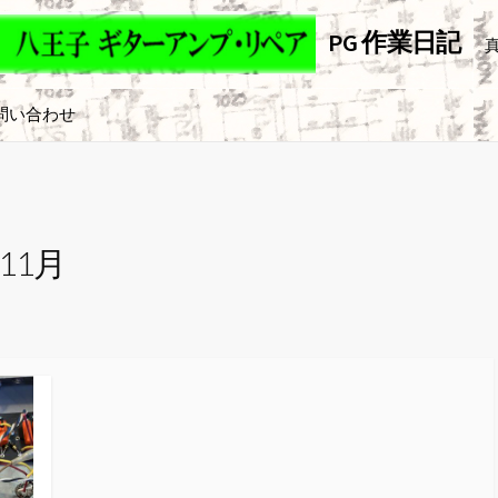
PG 作業日記
ァイ
問い合わせ
ンス
年11月
ンス
ァイ