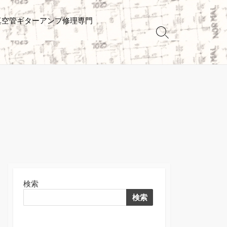
真空管ギターアンプ修理専門
検
索
切
り
替
え
検索
検索