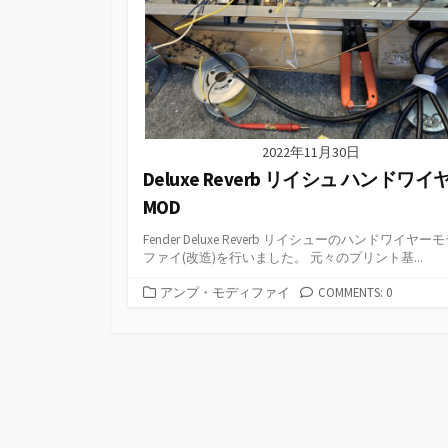
2022年11月30日
Deluxe Reverb リイシュ ハンドワイ
MOD
Fender Deluxe Reverb リイシューのハンドワイヤー
ファイ(改造)を行いました。 元々のプリント基...
カ
アンプ・モディファイ
COMMENTS: 0
テ
ゴ
リ
ー