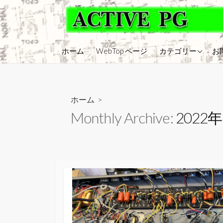
コ
ン
テ
ン
アンプ・モディフ
ホーム
WebTop ページ
カテゴリー
お
ツ
アンプ・修理
へ
ス
エフェクター
キ
ホーム
>
アンプ・メンテナ
ッ
Monthly Archive:
2022
ギター・メンテナ
プ
ギター・モディフ
ギター修理
アッテネータ